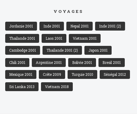
VOYAGES
Jordanie 2001
Inde 2001
Nepal 2001
Inde 2001 (2)
Thailande 2001
Laos 2001
Vietnam 2001
Cambodge 2001
Thailande 2001 (2)
Japon 2001
Chili 2001
Argentine 2001
Bolivie 2001
Bresil 2001
Mexique 2001
Crête 2009
Turquie 2010
Sénégal 2012
Sri Lanka 2013
Vietnam 2018