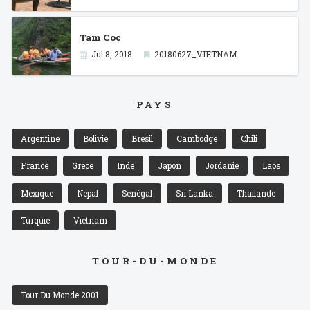
Tam Coc
Jul 8, 2018
20180627_VIETNAM
PAYS
Argentine
Bolivie
Bresil
Cambodge
Chili
France
Grece
Inde
Japon
Jordanie
Laos
Mexique
Nepal
Sénégal
Sri Lanka
Thailande
Turquie
Vietnam
TOUR-DU-MONDE
Tour Du Monde 2001