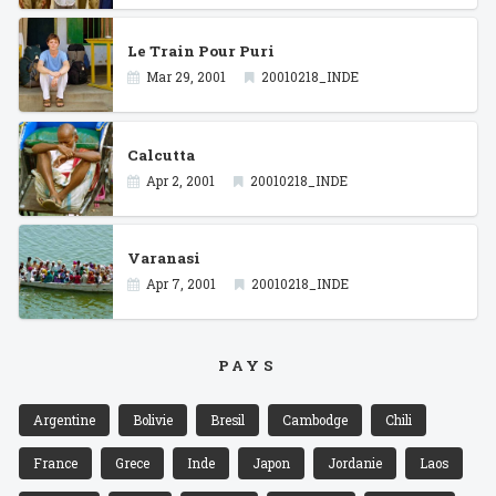
Le Train Pour Puri
Mar 29, 2001
20010218_INDE
Calcutta
Apr 2, 2001
20010218_INDE
Varanasi
Apr 7, 2001
20010218_INDE
PAYS
Argentine
Bolivie
Bresil
Cambodge
Chili
France
Grece
Inde
Japon
Jordanie
Laos