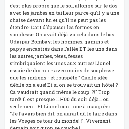
c’est plus propre que le sol, allongé sur le dos
avec les jambes en tailleur parce-qu’il y a une
chaise devant lui et qu’il ne peut pas les
étendre! L’art d’épouser les formes en
souplesse. On avait déjà vu cela dans le bus
Udaïpur Bombay: les hommes, gamins et
papys encastrés dans l’allée ET les uns dans
les autres, jambes, têtes, fesses
s’imbriquaient les unes aux autres! Lionel
essaie de dormir - avec moins de souplesse
que les indiens - et rouspète " Quelle idée
débile on a eue! Et si on se trouvait un hôtel ?
Ca vaudrait quand même le coup !?!" Trop
tard! Il est presque 11H00 du soir déjà… ou
seulement. Et Lionel continue à maugréer:
“Je l’avais bien dit, on aurait dû le faire dans
les Vosges ce tour du monde!!!”. Vivement
demain soir qu’on se couche !