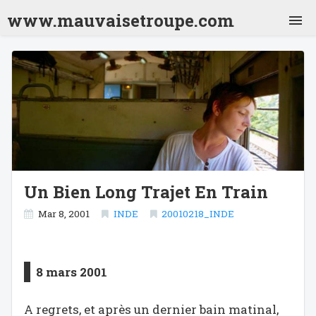
www.mauvaisetroupe.com
Jordanie 2001
Inde 2001
Nepal 2001
Inde 2001 (2)
Thailande 2001
Laos 2001
Vietnam 2001
Cambodge 2001
Thailande 2001 (2)
Japon 2001
Chili 2001
Argentine 2001
Bolivie 2001
Bresil 2001
Mexique 2001
Crête 2009
Un Bien Long Trajet En Train
Turquie 2010
Sénégal 2012
Mar 8, 2001
INDE
20010218_INDE
Sri Lanka 2013
Vietnam 2018
8 mars 2001
A regrets, et après un dernier bain matinal,