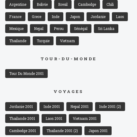
Argentine
Bolivie
Bresil
Cambodge
Chili
France
Grece
Inde
Japon
Jordanie
Laos
Mexique
Nepal
Perou
Sénégal
Sri Lanka
Thailande
Turquie
Vietnam
TOUR-DU-MONDE
Tour Du Monde 2001
VOYAGES
Jordanie 2001
Inde 2001
Nepal 2001
Inde 2001 (2)
Thailande 2001
Laos 2001
Vietnam 2001
Cambodge 2001
Thailande 2001 (2)
Japon 2001