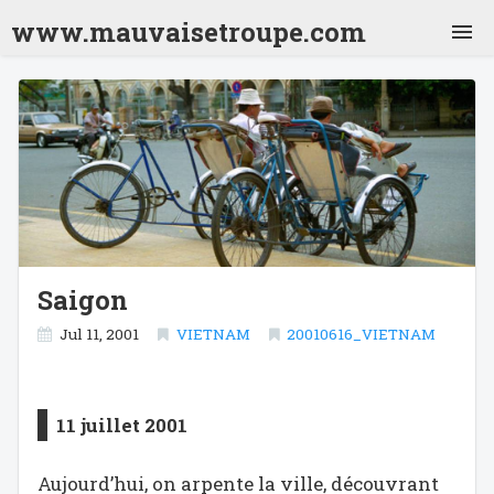
www.mauvaisetroupe.com
Jordanie 2001
Inde 2001
Nepal 2001
Inde 2001 (2)
Thailande 2001
Laos 2001
Vietnam 2001
Cambodge 2001
Thailande 2001 (2)
Japon 2001
Chili 2001
Argentine 2001
Bolivie 2001
Bresil 2001
Mexique 2001
Crête 2009
Saigon
Turquie 2010
Sénégal 2012
Jul 11, 2001
VIETNAM
20010616_VIETNAM
Sri Lanka 2013
Vietnam 2018
Pérou 2026
11 juillet 2001
Aujourd’hui, on arpente la ville, découvrant