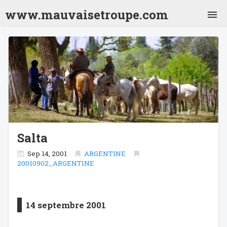
www.mauvaisetroupe.com
Jordanie 2001
Inde 2001
Nepal 2001
Inde 2001 (2)
Thailande 2001
Laos 2001
Vietnam 2001
Cambodge 2001
Thailande 2001 (2)
Japon 2001
Chili 2001
Argentine 2001
Bolivie 2001
Bresil 2001
Mexique 2001
Crête 2009
Salta
Turquie 2010
Sénégal 2012
Sep 14, 2001
ARGENTINE
20010902_ARGENTINE
Sri Lanka 2013
Vietnam 2018
Pérou 2026
14 septembre 2001