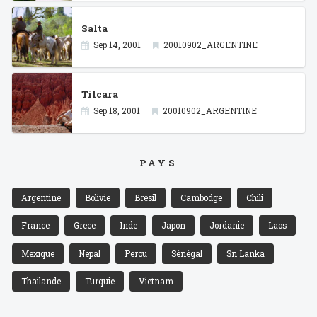
Salta
Sep 14, 2001
20010902_ARGENTINE
Tilcara
Sep 18, 2001
20010902_ARGENTINE
PAYS
Argentine
Bolivie
Bresil
Cambodge
Chili
France
Grece
Inde
Japon
Jordanie
Laos
Mexique
Nepal
Perou
Sénégal
Sri Lanka
Thailande
Turquie
Vietnam