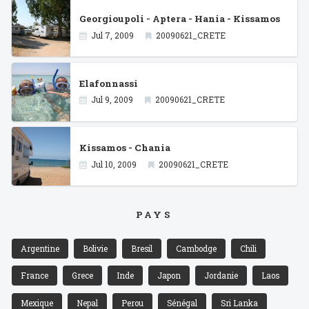
Georgioupoli - Aptera - Hania - Kissamos
Jul 7, 2009
20090621_CRETE
Elafonnassi
Jul 9, 2009
20090621_CRETE
Kissamos - Chania
Jul 10, 2009
20090621_CRETE
PAYS
Argentine
Bolivie
Bresil
Cambodge
Chili
France
Grece
Inde
Japon
Jordanie
Laos
Mexique
Nepal
Perou
Sénégal
Sri Lanka