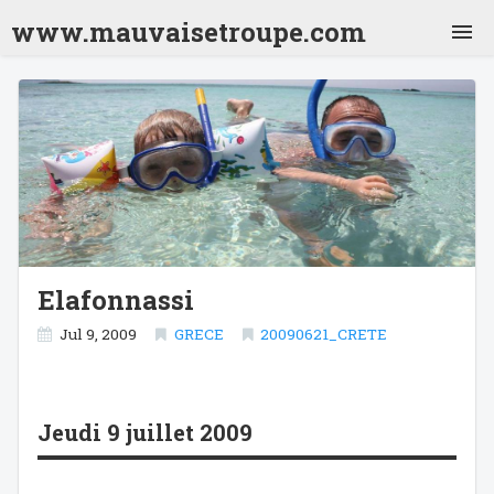
www.mauvaisetroupe.com
Jordanie 2001
Inde 2001
Nepal 2001
Inde 2001 (2)
Thailande 2001
Laos 2001
Vietnam 2001
Cambodge 2001
Thailande 2001 (2)
Japon 2001
Chili 2001
Argentine 2001
Bolivie 2001
Bresil 2001
Mexique 2001
Crête 2009
Elafonnassi
Turquie 2010
Sénégal 2012
Jul 9, 2009
GRECE
20090621_CRETE
Sri Lanka 2013
Vietnam 2018
Pérou 2026
Jeudi 9 juillet 2009