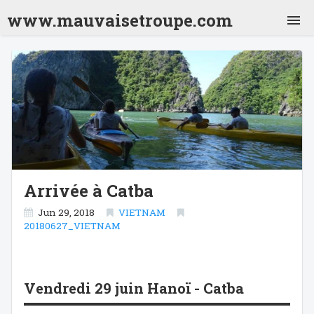
www.mauvaisetroupe.com
Jordanie 2001
Inde 2001
Nepal 2001
Inde 2001 (2)
Thailande 2001
Laos 2001
Vietnam 2001
Cambodge 2001
Thailande 2001 (2)
Japon 2001
Chili 2001
Argentine 2001
Bolivie 2001
Bresil 2001
Mexique 2001
Crête 2009
Arrivée à Catba
Turquie 2010
Sénégal 2012
Jun 29, 2018
VIETNAM
20180627_VIETNAM
Sri Lanka 2013
Vietnam 2018
Pérou 2026
Vendredi 29 juin Hanoï - Catba