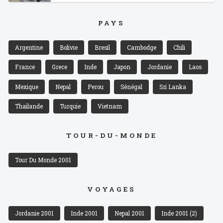
PAYS
Argentine
Bolivie
Bresil
Cambodge
Chili
France
Grece
Inde
Japon
Jordanie
Laos
Mexique
Nepal
Perou
Sénégal
Sri Lanka
Thailande
Turquie
Vietnam
TOUR-DU-MONDE
Tour Du Monde 2001
VOYAGES
Jordanie 2001
Inde 2001
Nepal 2001
Inde 2001 (2)