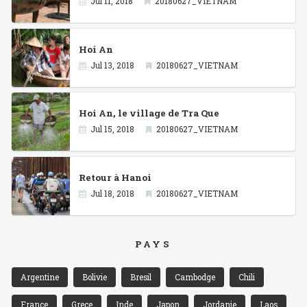
Jul 11, 2018
20180627_VIETNAM
Hoi An
Jul 13, 2018
20180627_VIETNAM
Hoi An, le village de Tra Que
Jul 15, 2018
20180627_VIETNAM
Retour à Hanoi
Jul 18, 2018
20180627_VIETNAM
PAYS
Argentine
Bolivie
Bresil
Cambodge
Chili
France
Grece
Inde
Japon
Jordanie
Laos