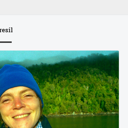
(2)
Thailande 2001
Laos 2001
Vietnam 2001
Cambodge
resil
2001
Mexique 2001
Crête 2009
Turquie 2010
Sénégal 2