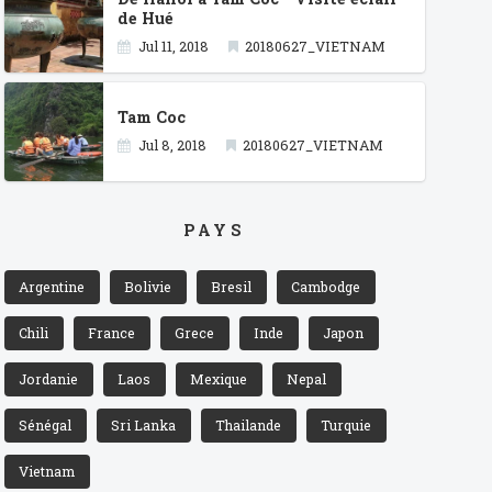
de Hué
Jul 11, 2018
20180627_VIETNAM
Tam Coc
Jul 8, 2018
20180627_VIETNAM
PAYS
Argentine
Bolivie
Bresil
Cambodge
Chili
France
Grece
Inde
Japon
Jordanie
Laos
Mexique
Nepal
Sénégal
Sri Lanka
Thailande
Turquie
Vietnam