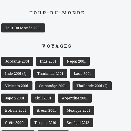
TOUR-DU-MONDE
Tour Du Monde 2001
VOYAGES
Jordanie 2001
Inde 2001
Nepal 2001
Inde 2001 (2)
Thailande 2001
Laos 2001
Vietnam 2001
Cambodge 2001
Thailande 2001 (2)
Japon 2001
Chili 2001
Argentine 2001
Bolivie 2001
Bresil 2001
Mexique 2001
Crête 2009
Turquie 2010
Sénégal 2012