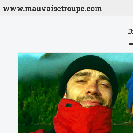
www.mauvaisetroupe.com
Jordanie 2001
Inde 2001
Nepal 2001
Inde 2001 
B
Chili 2001
Argentine 2001
Bolivie 2001
Bresil 