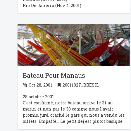
Rio De Janeiro
(Nov 4, 2001)
Le trajet
Bateau Pour Manaus
Oct 28, 2001
20011027_BRESIL
28 octobre 2001
C’est confirmé, notre bateau arrive le 31 au
matin et non pas le 30 comme nous l’avait
promis, juré, craché le gars qui nous a vendu les
billets. Empaffé… Le petit déj est plutot basique:
des gateaux secs, de la margarine en guise de